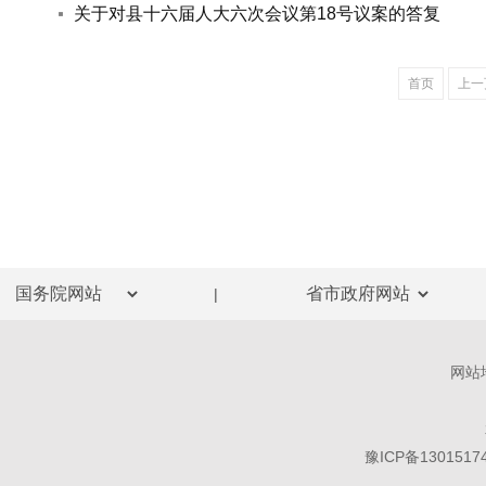
关于对县十六届人大六次会议第18号议案的答复
首页
上一
|
网站
豫ICP备1301517