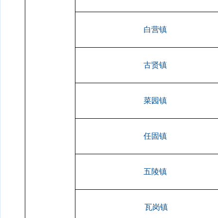
白营镇
古贤镇
菜园镇
任固镇
五陵镇
瓦岗镇