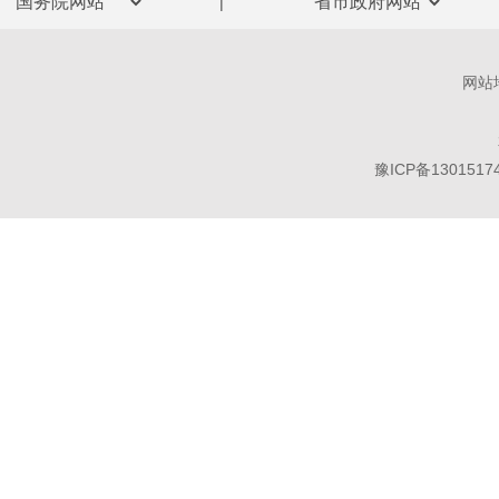
|
网站
豫ICP备1301517