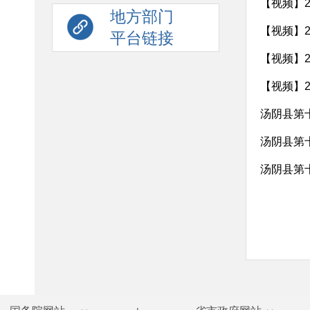
【视频】
地方部门
【视频】
平台链接
【视频】
【视频】
汤阴县第
汤阴县第
汤阴县第