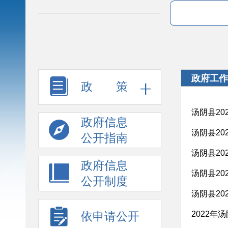
政府工作
政 策
汤阴县20
政府信息
汤阴县20
公开指南
汤阴县20
政府信息
汤阴县20
公开制度
汤阴县20
依申请公开
2022