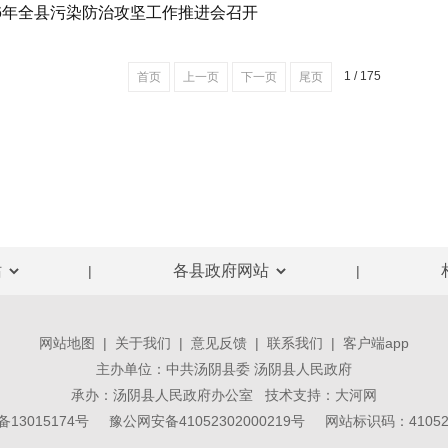
26年全县污染防治攻坚工作推进会召开
1 / 175
首页
上一页
下一页
尾页
|
|
网站地图
|
关于我们
|
意见反馈
|
联系我们
|
客户端app
主办单位：中共汤阴县委 汤阴县人民政府
承办：汤阴县人民政府办公室 技术支持：
大河网
备13015174号
豫公网安备41052302000219号
网站标识码：410523