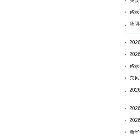
我县
路录
汤阴
20
20
路录
东风
20
20
20
新华