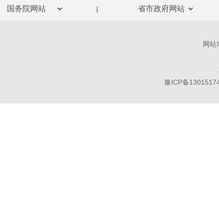
|
协调
参与
网站
（
灾扑
豫ICP备1301517
全事
性应
救援
（
防、
（
地震