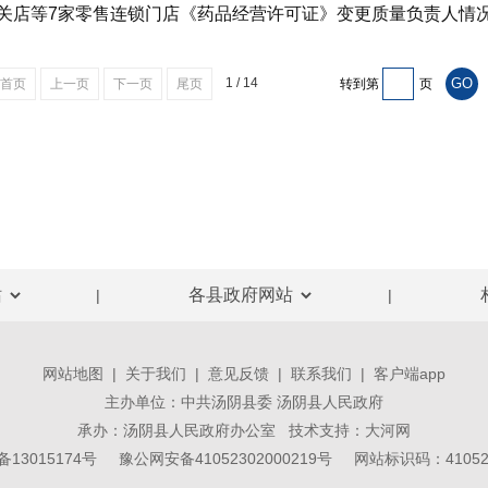
关店等7家零售连锁门店《药品经营许可证》变更质量负责人情
1 / 14
首页
上一页
下一页
尾页
转到第
页
|
|
网站地图
|
关于我们
|
意见反馈
|
联系我们
|
客户端app
主办单位：中共汤阴县委 汤阴县人民政府
承办：汤阴县人民政府办公室 技术支持：
大河网
备13015174号
豫公网安备41052302000219号
网站标识码：410523