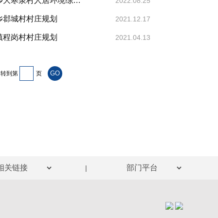
汤阴县城乡规划发展中心村镇规划公示（2022-012） —汤阴县瓦岗乡大寒泉村人居环境综合整...
2022.08.25
岗乡邶城村村庄规划
2021.12.17
园镇程岗村村庄规划
2021.04.13
转到第
页
|