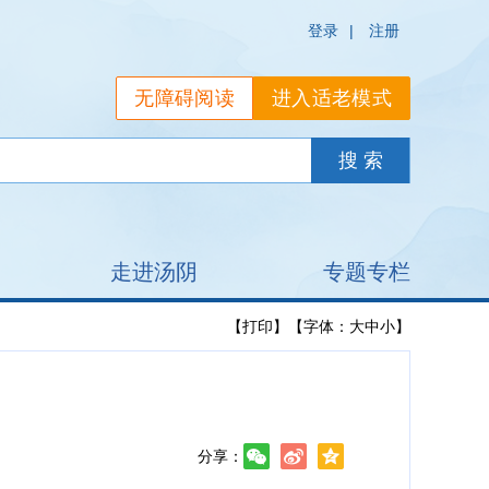
登录
|
注册
无障碍阅读
进入适老模式
走进汤阴
专题专栏
【打印】
【字体：
大
中
小
】
分享：