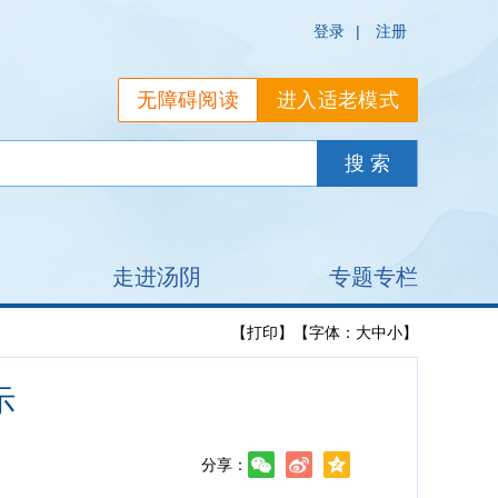
登录
|
注册
无障碍阅读
进入适老模式
走进汤阴
专题专栏
【打印】
【字体：
大
中
小
】
示
分享：