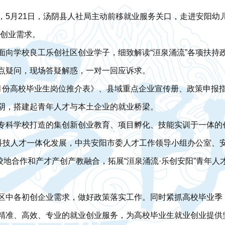
，5月21日，汤阴县人社局主动前移就业服务关口，走进安阳幼
业创业需求。
面向学校良工乐创社区创业学子，细致解读“洹泉涌流”各项扶持
点疑问，现场答疑解惑，一对一回应诉求。
月份高校毕业生岗位推介表》、县域重点企业宣传册、政策申报
阴，搭建起青年人才与本土企业的就业桥梁。
专科学校打造的集创新创业教育、项目孵化、技能实训于一体的创
育科技人才一体化发展，中共安阳市委人才工作领导小组办公室、
校地合作和产才产创产教融合，拓展“洹泉涌流·乐创安阳”青年人
区中各初创企业需求，做好政策落实工作。同时紧抓高校毕业季
精准、高效、专业的就业创业服务，为高校毕业生就业创业提供