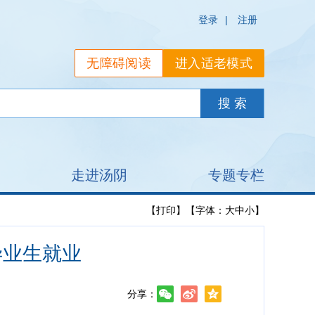
登录
|
注册
无障碍阅读
进入适老模式
走进汤阴
专题专栏
【打印】
【字体：
大
中
小
】
毕业生就业
分享：