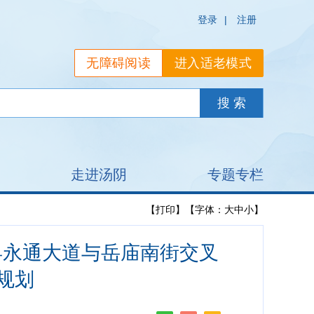
登录
|
注册
无障碍阅读
进入适老模式
走进汤阴
专题专栏
【打印】
【字体：
大
中
小
】
阴县永通大道与岳庙南街交叉
细规划