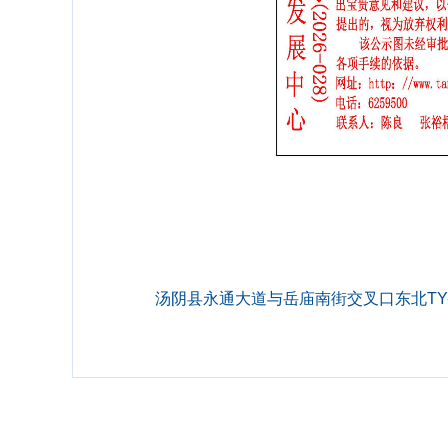
汤阴县永通大道与岳庙南街交叉口东北TY-CX