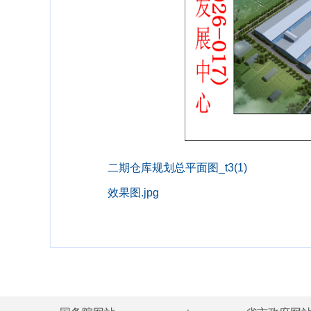
二期仓库规划总平面图_t3(1)
效果图.jpg