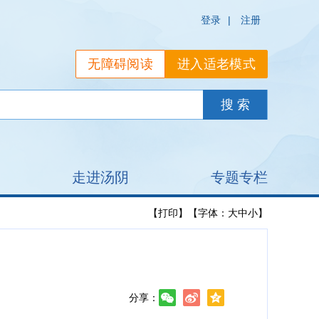
登录
|
注册
无障碍阅读
进入适老模式
走进汤阴
专题专栏
【打印】
【字体：
大
中
小
】
分享：