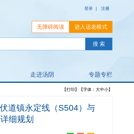
登录
|
注册
无障碍阅读
进入适老模式
走进汤阴
专题专栏
【打印】
【字体：
大
中
小
】
伏道镇永定线（S504）与
制性详细规划