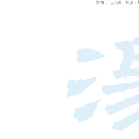
发布：元小婵
来源：