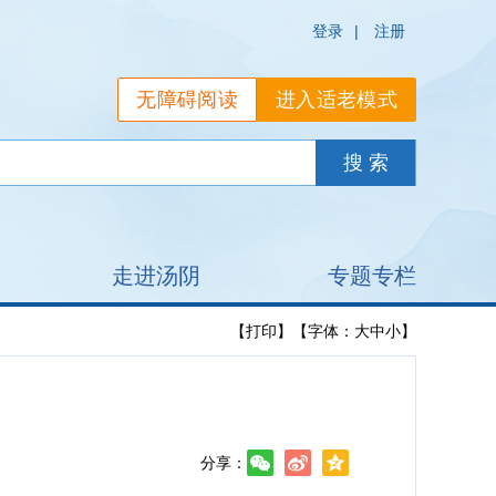
登录
|
注册
无障碍阅读
进入适老模式
走进汤阴
专题专栏
【打印】
【字体：
大
中
小
】
分享：