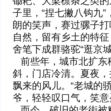
锄耙、大梁檩条之类的
子里，“捏七撇八钩九
朗的笑声，赛过骡子打
自然，留有乡土的特征
舍笔下成群骆驼“逛京城
前些年，城市北扩东
斜，门店冷清。夏夜，
飘来的风儿。“老城的
爷，轻轻叹口气，笑意
而今，破旧的老街被