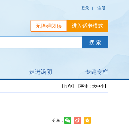
登录
|
注册
无障碍阅读
进入适老模式
走进汤阴
专题专栏
【打印】
【字体：
大
中
小
】
分享：