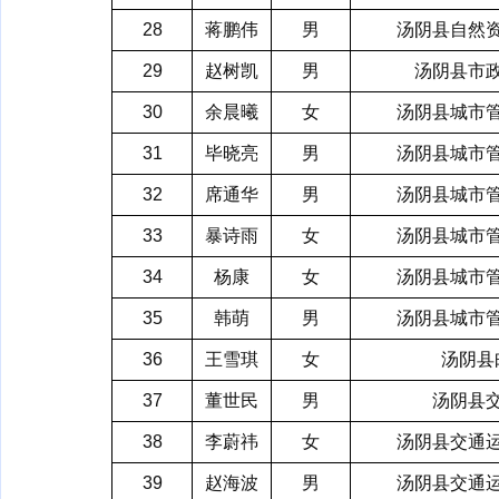
28
蒋鹏伟
男
汤阴县自然
29
赵树凯
男
汤阴县市
30
余晨曦
女
汤阴县城市
31
毕晓亮
男
汤阴县城市
32
席通华
男
汤阴县城市
33
暴诗雨
女
汤阴县城市
34
杨康
女
汤阴县城市
35
韩萌
男
汤阴县城市
36
王雪琪
女
汤阴县
37
董世民
男
汤阴县
38
李蔚祎
女
汤阴县交通
39
赵海波
男
汤阴县交通