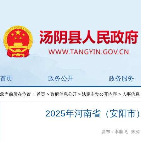
首页
政务公开
政务服务
您当前所在位置：
首页
>
政府信息公开
>
法定主动公开内容
> 人事信息
2025年河南省（安阳
发布：李鹏飞
来源