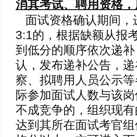
消其考试、聘用资格，
面试资格确认期间，
3:1的，根据缺额从
到低分的顺序依次递补
认，发布递补公告，递
察、拟聘用人员公示等
际参加面试人数与该岗
不成竞争的，组织现有
达到其所在面试考官组