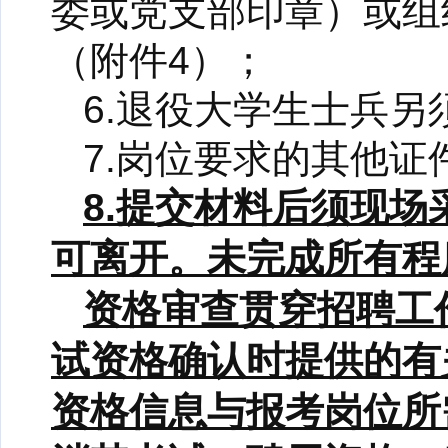
委或党支部印章）或组
（附件4）；
6.退役大学生士兵
7.岗位要求的其他证
8.提交材料后须现
可离开。未完成所有程
资格审查贯穿招聘工
试资格确认时提供的有
资格信息与报考岗位所