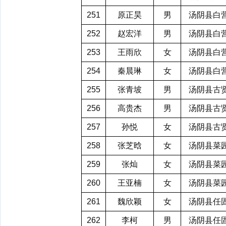
251
原正昊
男
汤阴县白
252
赵宏洋
男
汤阴县白
253
王雨欣
女
汤阴县白
254
秦晨琳
女
汤阴县白
255
张青坡
男
汤阴县古
256
高贵杰
男
汤阴县古
257
孙悦
女
汤阴县古
258
张芝晗
女
汤阴县菜
259
张灿
女
汤阴县菜
260
王亚楠
女
汤阴县菜
261
魏欣颖
女
汤阴县任
262
李柯
男
汤阴县任