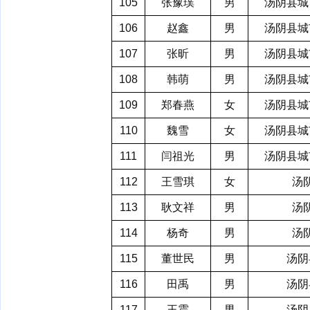
105
张豫璞
男
汤阴县城
106
赵鑫
男
汤阴县城
107
张昕
男
汤阴县城
108
韩萌
男
汤阴县城
109
郑春燕
女
汤阴县城
110
魏雪
女
汤阴县城
111
闫祖光
男
汤阴县城
112
王雪琪
女
汤
113
耿文祥
男
汤
114
杨奇
男
汤
115
董世民
男
汤阴
116
田禹
男
汤阴
117
王震
男
汤阴