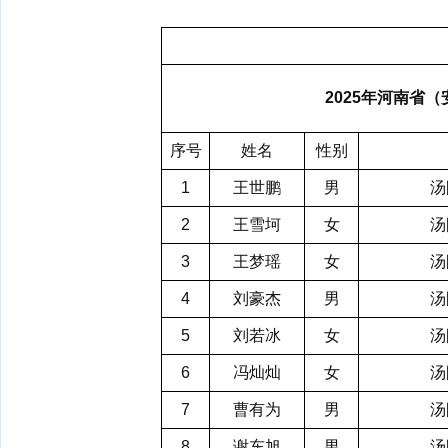
2025年河南省
序号
姓名
性别
1
王世鹏
男
汤
2
王雪坷
女
汤
3
王梦瑶
女
汤
4
刘豪杰
男
汤
5
刘若冰
女
汤
6
冯灿灿
女
汤
7
曹有为
男
汤
8
谢东旭
男
汤