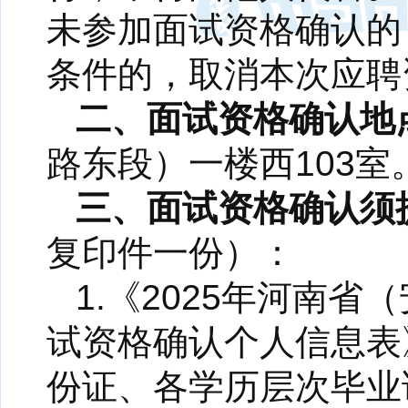
未参加面试资格确认的
条件的，取消本次应聘
二、面试资格确认地
路东段）一楼西103室
三、面试资格确认须
复印件一份）：
1.《2025年河南
试资格确认个人信息表
份证、各学历层次毕业