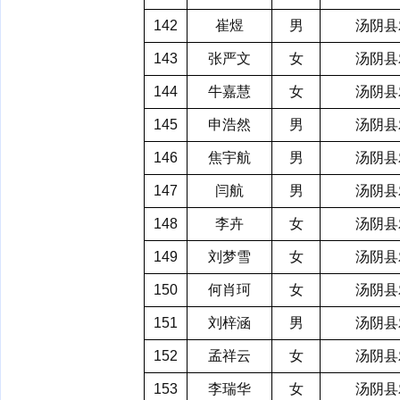
142
崔煜
男
汤阴县
143
张严文
女
汤阴县
144
牛嘉慧
女
汤阴县
145
申浩然
男
汤阴县
146
焦宇航
男
汤阴县
147
闫航
男
汤阴县
148
李卉
女
汤阴县
149
刘梦雪
女
汤阴县
150
何肖珂
女
汤阴县
151
刘梓涵
男
汤阴县
152
孟祥云
女
汤阴县
153
李瑞华
女
汤阴县