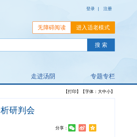
登录
|
注册
无障碍阅读
进入适老模式
走进汤阴
专题专栏
【打印】
【字体：
大
中
小
】
分析研判会
分享：