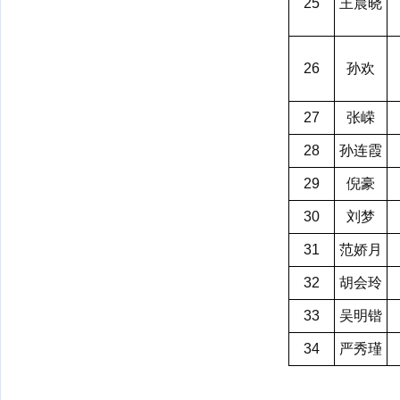
25
王晨晓
26
孙欢
27
张嵘
28
孙连霞
29
倪豪
30
刘梦
31
范娇月
32
胡会玲
33
吴明锴
34
严秀瑾