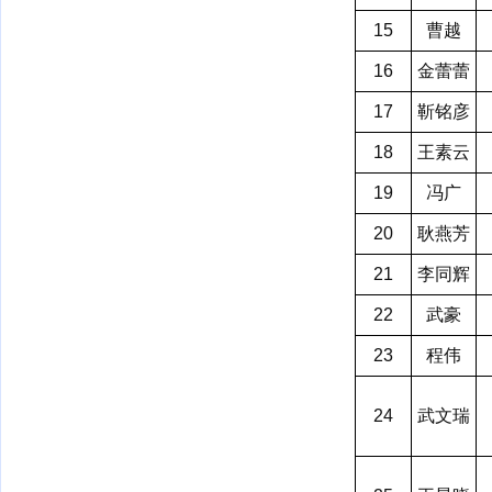
15
曹越
16
金蕾蕾
17
靳铭彦
18
王素云
19
冯广
20
耿燕芳
21
李同辉
22
武豪
23
程伟
24
武文瑞