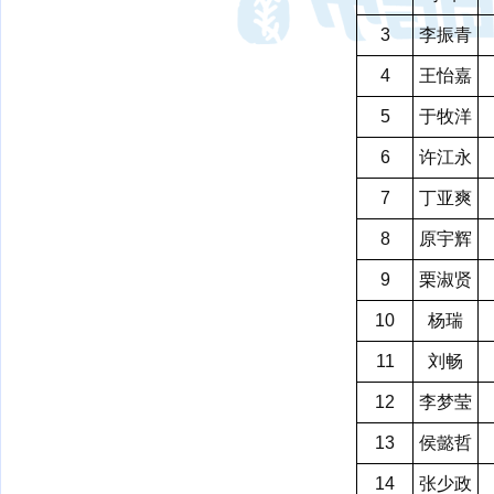
3
李振青
4
王怡嘉
5
于牧洋
6
许江永
7
丁亚爽
8
原宇辉
9
栗淑贤
10
杨瑞
11
刘畅
12
李梦莹
13
侯懿哲
14
张少政