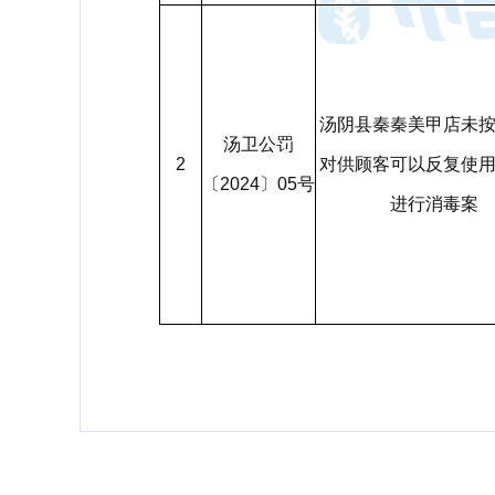
汤阴县秦秦美甲店未
汤卫公罚
2
对供顾客可以反复使
〔2024〕05号
进行消毒案