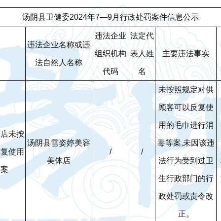
汤阴县卫健委2024年7—9月行政处罚案件信息公示
违法企业
法定代
违法企业名称或违
组织机构
表人姓
主要违法事实
法自然人名称
代码
名
未按照规定对供
顾客可以反复使
用的毛巾进行消
体店未按
汤阴县雪姿婷美容
毒等案,未因该违
反复使用
/
/
美体店
法行为受到过卫
等案
生行政部门的行
政处罚或责令改
正。