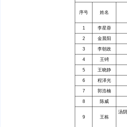
序号
姓名
1
李星蓉
2
金晨阳
3
李朝政
4
王锜
5
王晓静
6
程泽光
7
郭浩楠
8
陈威
汤
9
王栋