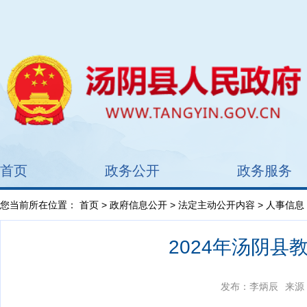
首页
政务公开
政务服务
您当前所在位置：
首页
>
政府信息公开
>
法定主动公开内容
> 人事信息
2024年汤阴
发布：李炳辰
来源