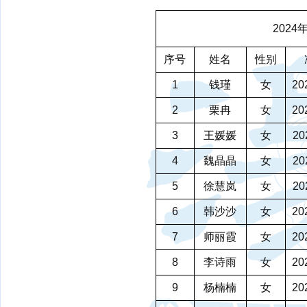
202
序号
姓名
性别
1
钱瑾
女
20
2
栗冉
女
20
3
王媛媛
女
20
4
魏晶晶
女
20
5
徐慧岚
女
20
6
韩沙沙
女
20
7
师丽霞
女
20
8
李诗雨
女
20
9
杨楠楠
女
20