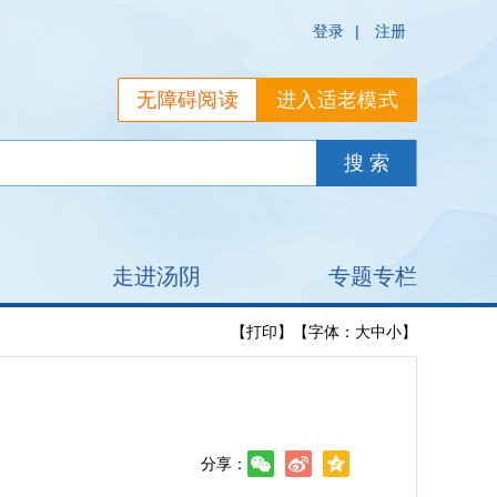
登录
|
注册
无障碍阅读
进入适老模式
走进汤阴
专题专栏
【打印】
【字体：
大
中
小
】
分享：