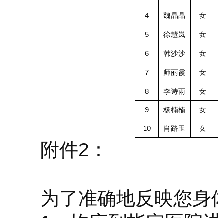
4
魏晶晶
女
5
徐慧岚
女
6
韩沙沙
女
7
师丽霞
女
8
李诗雨
女
9
杨楠楠
女
10
肖路玉
女
附件2：
为了准确地反映您身