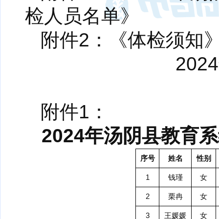
检人员名单》
附件2：《体检须知
20
附件1：
2024年汤阴县教
序号
姓名
性别
1
钱瑾
女
2
栗冉
女
3
王媛媛
女