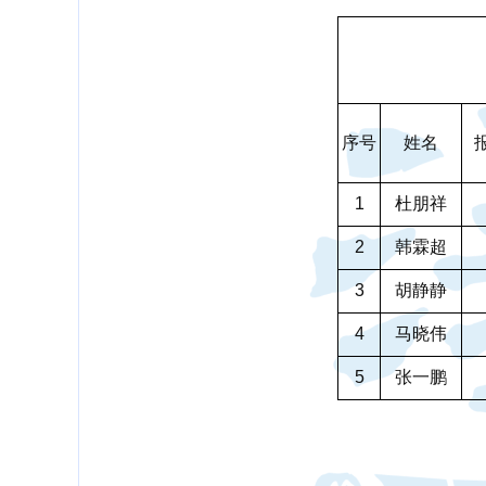
序号
姓名
1
杜朋祥
2
韩霖超
3
胡静静
4
马晓伟
5
张一鹏