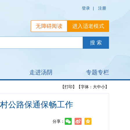
登录
|
注册
无障碍阅读
进入适老模式
走进汤阴
专题专栏
【打印】
【字体：
大
中
小
】
村公路保通保畅工作
分享：