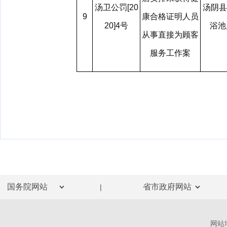
汤卫公罚[20
汤阴县
9
康合格证明人员
20]4号
浴
从事直接为顾客
服务工作案
|
网站