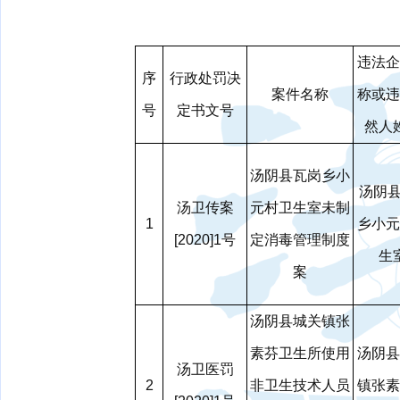
违法企
序
行政处罚决
案件名称
称或违
号
定书文号
然人
汤阴县瓦岗乡小
汤阴
汤卫传案
元村卫生室未制
1
乡小元
[2020]1号
定消毒管理制度
生
案
汤阴县城关镇张
素芬卫生所使用
汤阴县
汤卫医罚
2
非卫生技术人员
镇张素