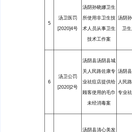
汤阴孙晓娜卫生
汤卫医罚
所使用非卫生技
汤阴孙
5
[2020]4号
术人员从事卫生
卫
技术工作案
汤阴县汤阴县城
关人民路佐康专
汤阴县
汤卫公罚
6
业祛痘店提供给
人民路
[2020]2号
顾客使用的毛巾
专业祛
未经消毒案
汤阴县清心美发