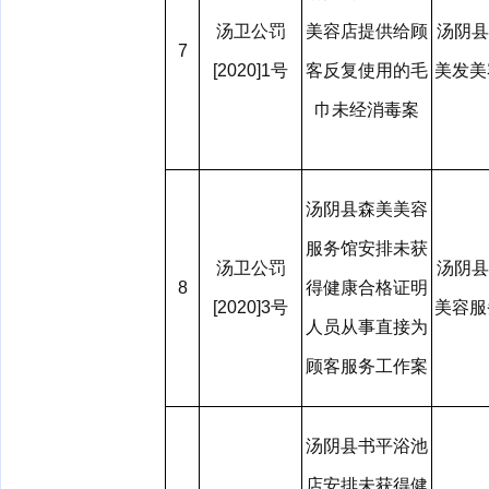
汤卫公罚
美容店提供给顾
汤阴县
7
[2020]1号
客反复使用的毛
美发
巾未经消毒案
汤阴县森美美容
服务馆安排未获
汤卫公罚
汤阴县
8
得健康合格证明
[2020]3号
美容
人员从事直接为
顾客服务工作案
汤阴县书平浴池
店安排未获得健