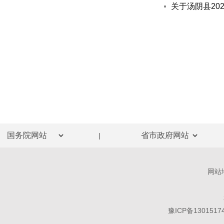
关于汤阴县20
|
网站
豫ICP备1301517