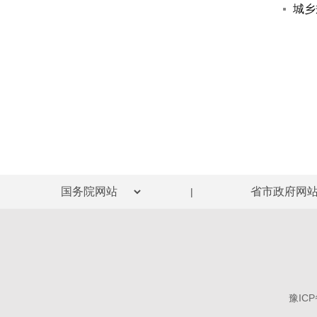
城乡
|
豫ICP