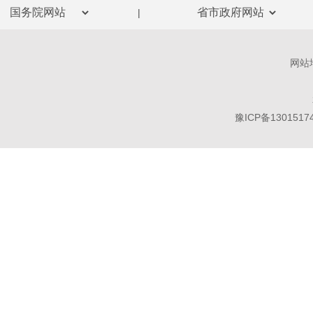
|
5
6
网站
信息
7
豫ICP备1301517
信息
8
投标
施工
9
社会
保护