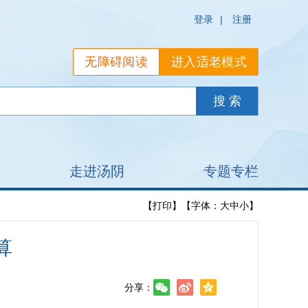
登录
|
注册
无障碍阅读
进入适老模式
走进汤阴
专题专栏
【打印】
【字体：
大
中
小
】
算
分享：