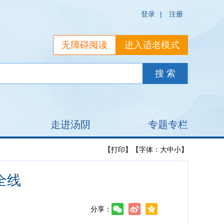
登录
|
注册
无障碍阅读
进入适老模式
走进汤阴
专题专栏
【打印】
【字体：
大
中
小
】
全线
分享：