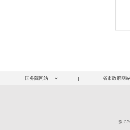
|
豫ICP