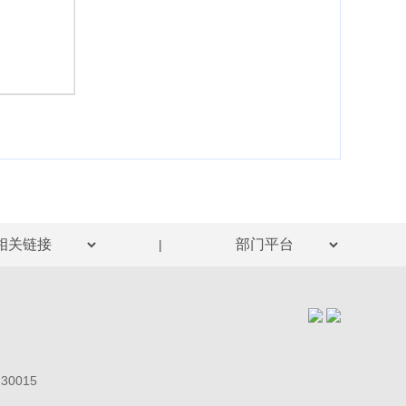
|
0015