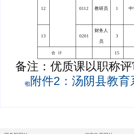
12
0112
教研员
1
中
财务人
13
0201
3
员
合 计
15
备注：优质课以职称评
附件2：汤阴县教育