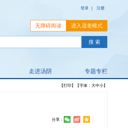
登录
|
注册
无障碍阅读
进入适老模式
走进汤阴
专题专栏
【打印】
【字体：
大
中
小
】
分享：