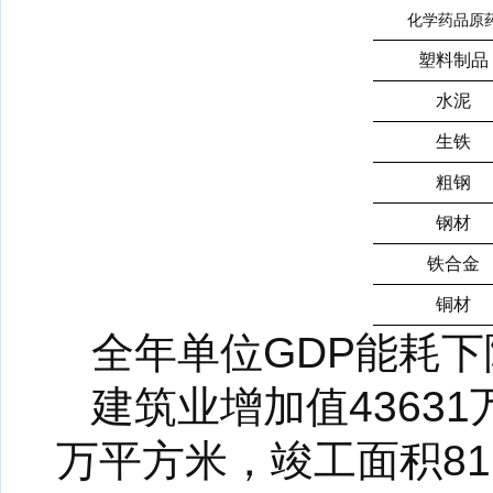
化学药品原
塑料制品
水泥
生铁
粗钢
钢材
铁合金
铜材
全年单位GDP能耗下降
建筑业增加值43631
万平方米，竣工面积81