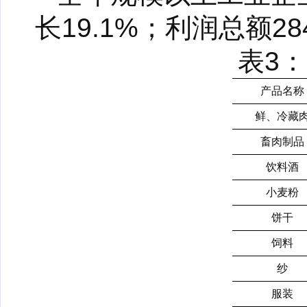
长19.1%；利润总额28
表3：
产品名称
鲜、冷藏
畜肉制品
饮料酒
小麦粉
饼干
饲料
纱
服装